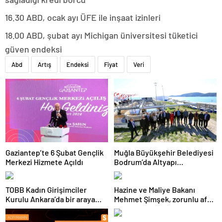
16.30 ABD, ocak ayı ÜFE ile inşaat izinleri
18.00 ABD, şubat ayı Michigan üniversitesi tüketici
güven endeksi
Abd
Artış
Endeksi
Fiyat
Veri
Gaziantep’te 6 Şubat Gençlik
Muğla Büyükşehir Belediyesi
Merkezi Hizmete Açıldı
Bodrum’da Altyapı
Yatırımlarını Tamamladı
TOBB Kadın Girişimciler
Hazine ve Maliye Bakanı
Kurulu Ankara’da bir araya
Mehmet Şimşek, zorunlu afet
geldi
sigortasının kapsamını
genişletmeyi düşündüklerini