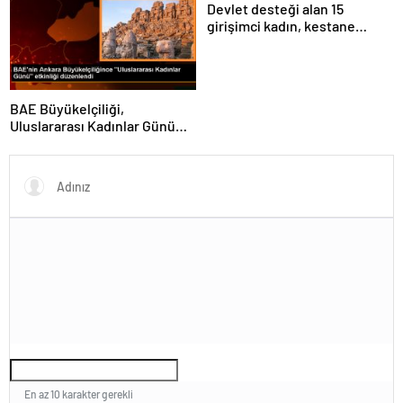
Devlet desteği alan 15
açıkladı
girişimci kadın, kestane
işleme tesisi kurdu
BAE Büyükelçiliği,
Uluslararası Kadınlar Günü
etkinliği düzenledi
En az 10 karakter gerekli